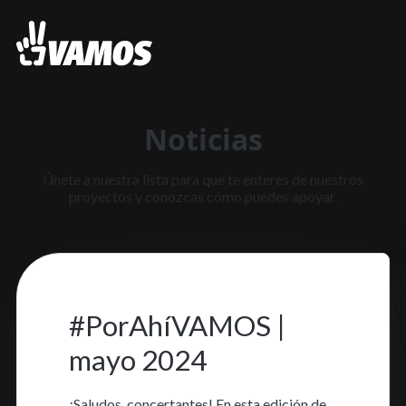
Noticias
Únete a nuestra lista para que te enteres de nuestros
proyectos y conozcas cómo puedes apoyar.
13 may. 2024
•
2 min read
#PorAhíVAMOS |
mayo 2024
¡Saludos, concertantes! En esta edición de