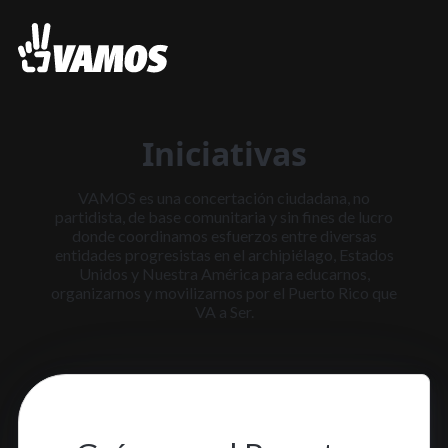
Iniciativas
VAMOS es una concertación ciudadana, no
partidista, de base comunitaria y sin fines de lucro
donde coordinamos esfuerzos entre diversas
entidades progresistas en el archipiélago, Estados
Unidos y Nuestra América para educarnos,
organizarnos y movilizarnos por el Puerto Rico que
VA a Ser.
5 dic. 2023
•
1 min read