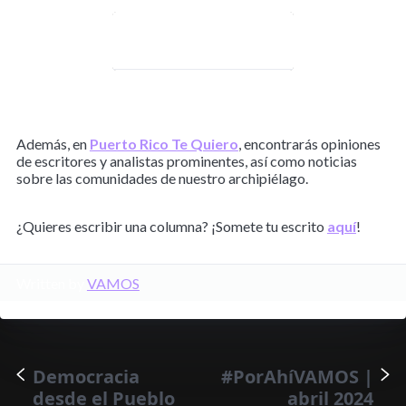
¡Únete a nuestra
comunidad!
Además, en
Puerto Rico Te Quiero
, encontrarás opiniones
de escritores y analistas prominentes, así como noticias
sobre las comunidades de nuestro archipiélago.
¿Quieres escribir una columna? ¡Somete tu escrito
aquí
!
Written by
VAMOS
Democracia
#PorAhíVAMOS |
desde el Pueblo
abril 2024