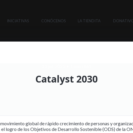
INICIATIVAS
CONÓCENOS
LA TIENDITA
DONATIV
11 jul. 2023
•
1 min read
Catalyst 2030
 movimiento global de rápido crecimiento de personas y organiza
l logro de los Objetivos de Desarrollo Sostenible (ODS) de la O