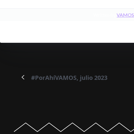
Written by
VAMOS
#PorAhíVAMOS, julio 2023